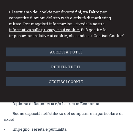
Ci serviamo dei cookie per diversi fini, tra l'altro per
consentire funzioni del sito web e attività di marketing
mirate. Per maggiori informazioni, riveda la nostra
informativa sulla privacy e sui cookie.
Può gestire le
impostazioni relative ai cookie, cliccando su 'Gestisci Cookie'
Menu
ACCETTA TUTTI
Ricerca impiegato/a contabile
RIFIUTA TUTTI
Lo Studio Rombaldoni è alla ricerca di un/a Impiegato/a Contabile
che si occuperà di contabilità generale e fatturazione.
GESTISCI COOKIE
Requisiti richiesti:
- Diploma di Ragioneria e/o Laurea in Economia
- Buone capacità nell’utilizzo del computer e in particolare di
excel
- Impegno, serietà e puntualità