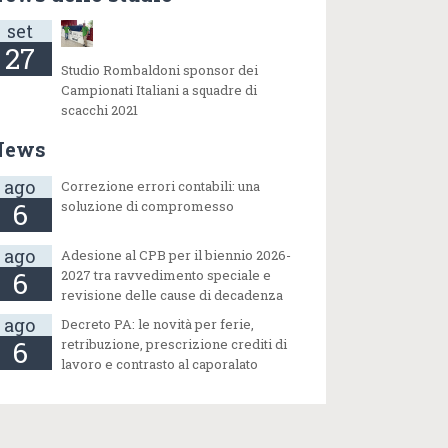
set
27
Studio Rombaldoni sponsor dei
Campionati Italiani a squadre di
scacchi 2021
News
ago
Correzione errori contabili: una
6
soluzione di compromesso
ago
Adesione al CPB per il biennio 2026-
6
2027 tra ravvedimento speciale e
revisione delle cause di decadenza
ago
Decreto PA: le novità per ferie,
6
retribuzione, prescrizione crediti di
lavoro e contrasto al caporalato