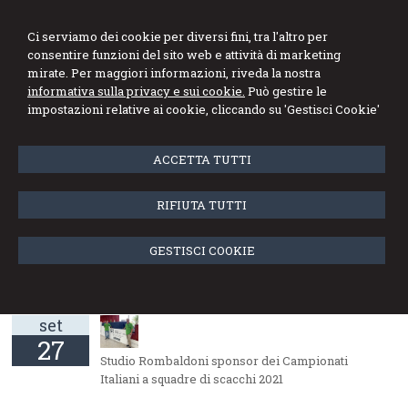
Ci serviamo dei cookie per diversi fini, tra l'altro per
consentire funzioni del sito web e attività di marketing
mirate. Per maggiori informazioni, riveda la nostra
informativa sulla privacy e sui cookie.
Può gestire le
impostazioni relative ai cookie, cliccando su 'Gestisci Cookie'
Menu
ACCETTA TUTTI
Attenzione! Impossibile trovare la
pagina
RIFIUTA TUTTI
La pagina che cercate non è stata trovata.
Se volete tornare alla Home Page
cliccate qui
GESTISCI COOKIE
News dello studio
set
27
Studio Rombaldoni sponsor dei Campionati
Italiani a squadre di scacchi 2021