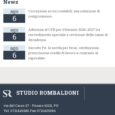
News
ago
Correzione errori contabili: una soluzione di
6
compromesso
ago
Adesione al CPB per il biennio 2026-2027 tra
6
ravvedimento speciale e revisione delle cause di
decadenza
ago
Decreto PA: le novità per ferie, retribuzione,
6
prescrizione crediti di lavoro e contrasto al
caporalato
STUDIO ROMBALDONI
via del Carso 27 -
Pesaro
61121
,
PU
Tel.
0721429280
Fax
0721429266